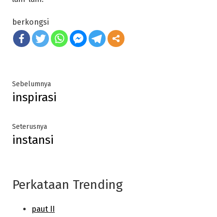
berkongsi
Post
Previous
Sebelumnya
inspirasi
post:
navigation
Next
Seterusnya
instansi
post:
Perkataan Trending