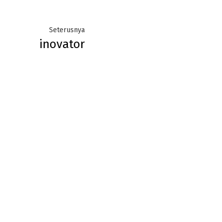
Next
Seterusnya
inovator
post: