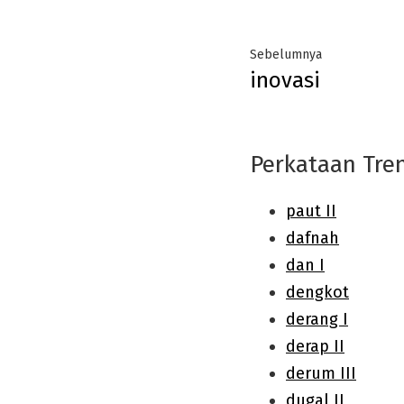
Post
Previous
Sebelumnya
inovasi
navigation
post:
Perkataan Tre