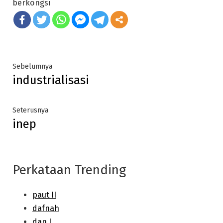
berkongsi
Post
Previous
Sebelumnya
industrialisasi
post:
navigation
Next
Seterusnya
inep
post:
Perkataan Trending