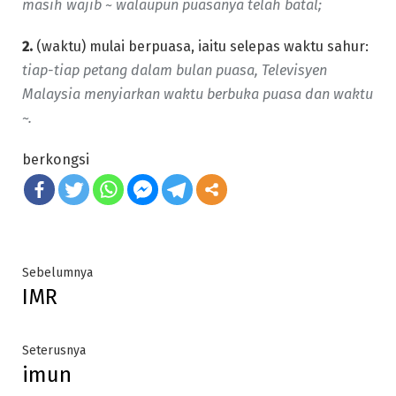
masih wajib ~ walaupun puasanya telah batal;
2.
(waktu) mulai berpuasa, iaitu selepas waktu sahur:
tiap-tiap petang dalam bulan puasa, Televisyen
Malaysia menyiarkan waktu berbuka puasa dan waktu
~.
berkongsi
Post
Previous
Sebelumnya
IMR
post:
navigation
Next
Seterusnya
imun
post: