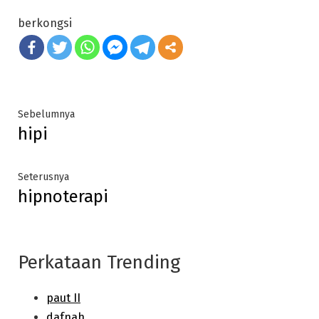
berkongsi
Post
Previous
Sebelumnya
hipi
post:
navigation
Next
Seterusnya
hipnoterapi
post:
Perkataan Trending