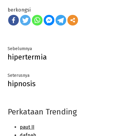
berkongsi
Post
Previous
Sebelumnya
hipertermia
post:
navigation
Next
Seterusnya
hipnosis
post:
Perkataan Trending