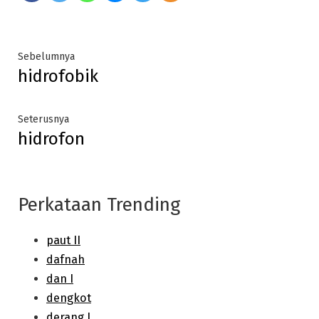
Post
Previous
Sebelumnya
hidrofobik
post:
navigation
Next
Seterusnya
hidrofon
post:
Perkataan Trending