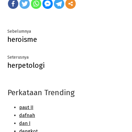
Post
Previous
Sebelumnya
heroisme
post:
navigation
Next
Seterusnya
herpetologi
post:
Perkataan Trending