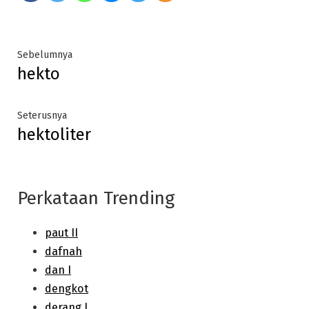
Post
Previous
Sebelumnya
hekto
post:
navigation
Next
Seterusnya
hektoliter
post:
Perkataan Trending