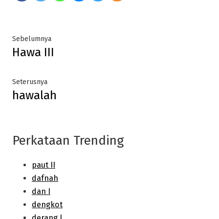
Post
Previous
Sebelumnya
Hawa III
post:
navigation
Next
Seterusnya
hawalah
post:
Perkataan Trending