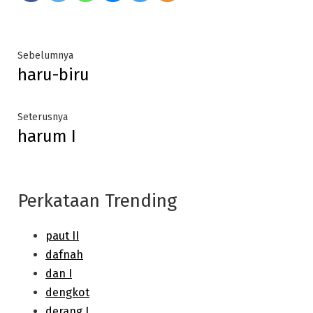
Post
Previous
Sebelumnya
haru-biru
post:
navigation
Next
Seterusnya
harum I
post:
Perkataan Trending