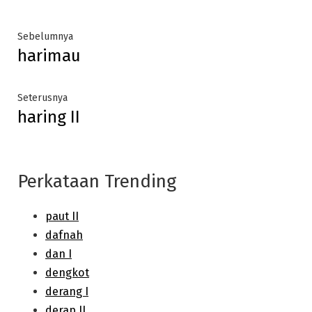
Post
Previous
Sebelumnya
harimau
post:
navigation
Next
Seterusnya
haring II
post:
Perkataan Trending