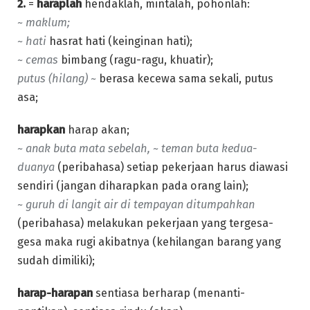
2.
=
haraplah
hendaklah, mintalah, pohonlah:
~ maklum;
~ hati
hasrat hati (keinginan hati);
~ cemas
bimbang (ragu-ragu, khuatir);
putus (hilang) ~
berasa kecewa sama sekali, putus
asa;
harapkan
harap akan;
~ anak buta mata sebelah, ~ teman buta kedua-
duanya
(peribahasa) setiap pekerjaan harus diawasi
sendiri (jangan diharapkan pada orang lain);
~ guruh di langit air di tempayan ditumpahkan
(peribahasa) melakukan pekerjaan yang tergesa-
gesa maka rugi akibatnya (kehilangan barang yang
sudah dimiliki);
harap-harapan
sentiasa berharap (menanti-