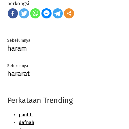
berkongsi
Post
Previous
Sebelumnya
haram
post:
navigation
Next
Seterusnya
hararat
post:
Perkataan Trending