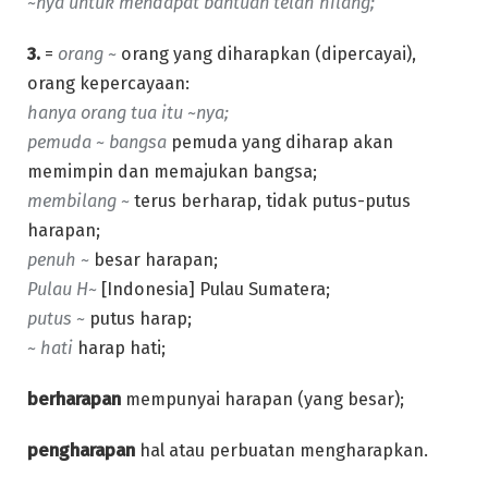
~nya untuk mendapat bantuan telah hilang;
3.
=
orang ~
orang yang diharapkan (dipercayai),
orang kepercayaan:
hanya orang tua itu ~nya;
pemuda ~ bangsa
pemuda yang diharap akan
memimpin dan memajukan bangsa;
membilang ~
terus berharap, tidak putus-putus
harapan;
penuh ~
besar harapan;
Pulau H~
[Indonesia] Pulau Sumatera;
putus ~
putus harap;
~ hati
harap hati;
berharapan
mempunyai harapan (yang besar);
pengharapan
hal atau perbuatan mengharapkan.