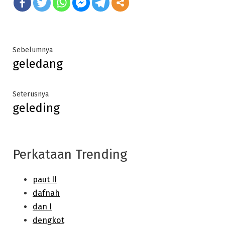
Post
Previous
Sebelumnya
geledang
post:
navigation
Next
Seterusnya
geleding
post:
Perkataan Trending