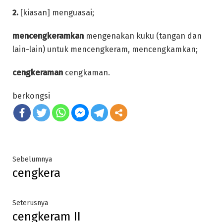
2.
[kiasan] menguasai;
mencengkeramkan
mengenakan kuku (tangan dan
lain-lain) untuk mencengkeram, mencengkamkan;
cengkeraman
cengkaman.
berkongsi
Post
Previous
Sebelumnya
cengkera
post:
navigation
Next
Seterusnya
cengkeram II
post: