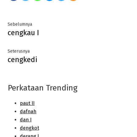
Post
Previous
Sebelumnya
cengkau I
post:
navigation
Next
Seterusnya
cengkedi
post:
Perkataan Trending