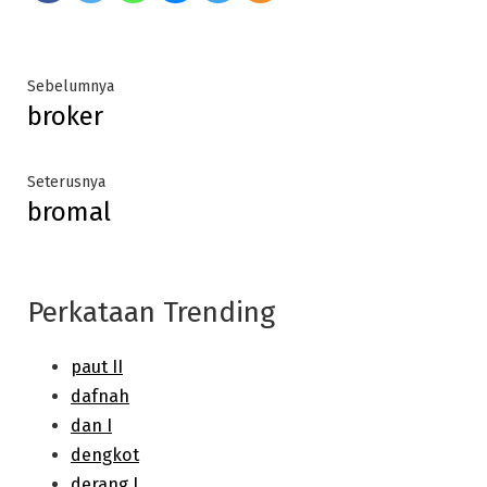
Post
Previous
Sebelumnya
broker
post:
navigation
Next
Seterusnya
bromal
post:
Perkataan Trending