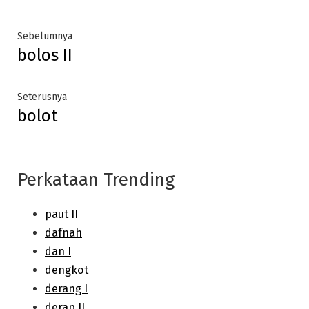
Post
Previous
Sebelumnya
bolos II
post:
navigation
Next
Seterusnya
bolot
post:
Perkataan Trending