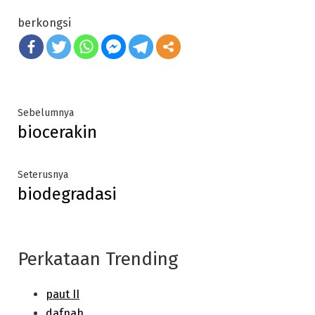
berkongsi
Post
Previous
Sebelumnya
biocerakin
post:
navigation
Next
Seterusnya
biodegradasi
post:
Perkataan Trending