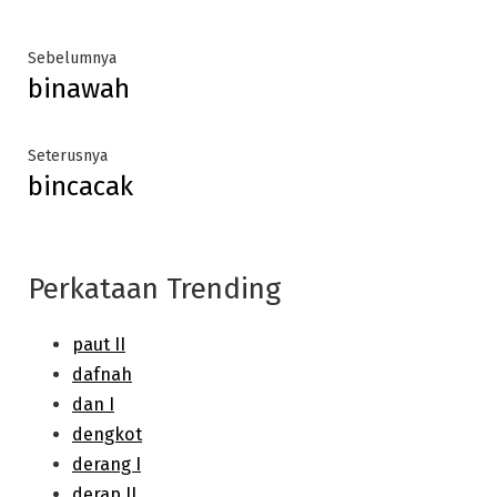
Post
Previous
Sebelumnya
binawah
post:
navigation
Next
Seterusnya
bincacak
post:
Perkataan Trending