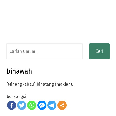
Search
for:
binawah
[Minangkabau] binatang (makian).
berkongsi