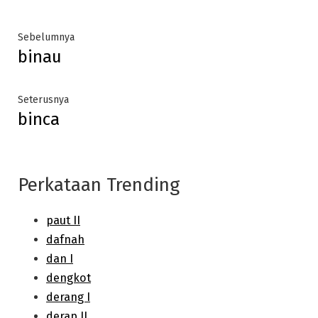
Post
Previous
Sebelumnya
binau
post:
navigation
Next
Seterusnya
binca
post:
Perkataan Trending