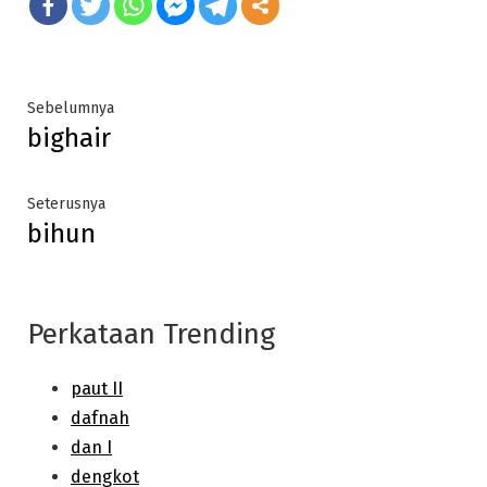
Post
Previous
Sebelumnya
bighair
post:
navigation
Next
Seterusnya
bihun
post:
Perkataan Trending