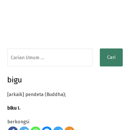
Search
for:
bigu
[arkaik] pendeta (Buddha);
biku I.
berkongsi