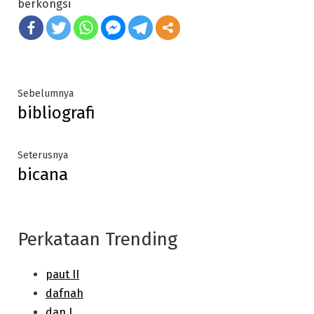
berkongsi
Post
Previous
Sebelumnya
bibliografi
post:
navigation
Next
Seterusnya
bicana
post:
Perkataan Trending