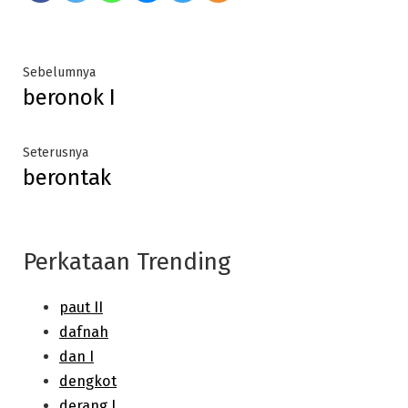
Post
Previous
Sebelumnya
beronok I
post:
navigation
Next
Seterusnya
berontak
post:
Perkataan Trending