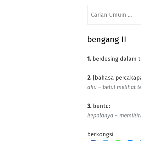
Search
for:
bengang II
1.
berdesing dalam t
2.
[bahasa percakapa
aku ~ betul melihat t
3.
buntu:
kepalanya ~ memikir
berkongsi