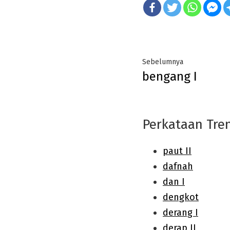
Post
Previous
Sebelumnya
bengang I
navigation
post:
Perkataan Tre