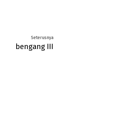
Next
Seterusnya
bengang III
post: