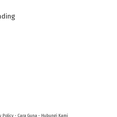
nding
y Policy
-
Cara Guna
-
Hubungi Kami