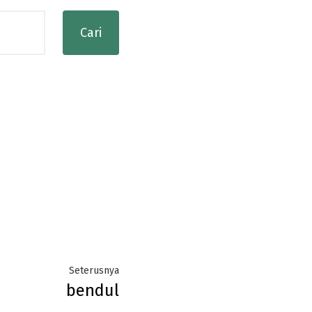
Next
Seterusnya
bendul
post: