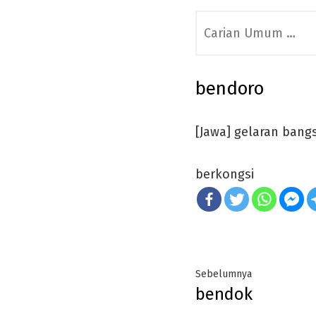
Search
for:
bendoro
[Jawa] gelaran bang
berkongsi
Post
Previous
Sebelumnya
bendok
navigation
post: