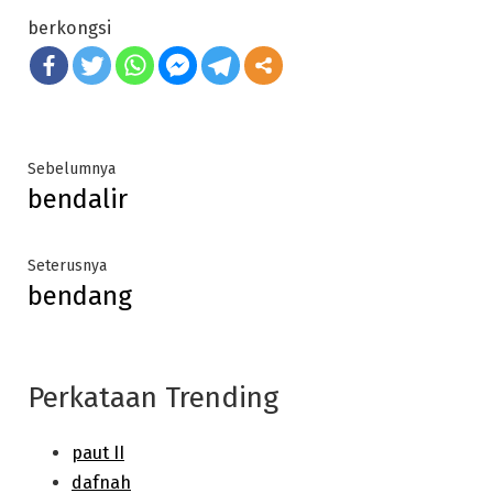
berkongsi
Post
Previous
Sebelumnya
bendalir
post:
navigation
Next
Seterusnya
bendang
post:
Perkataan Trending