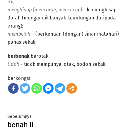
itu;
menghisap (mencarak, mencucup) ~
ki menghisap
darah (mengambil banyak keuntungan daripada
orang);
membelah ~
(berkenaan (dengan) sinar matahari)
panas sekali;
berbenak
berotak;
tidak ~
tidak mempunyai otak, bodoh sekali.
berkongsi
Post
Previous
Sebelumnya
benah II
post:
navigation