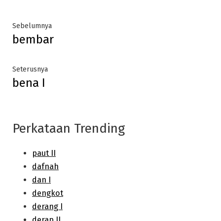
Post
Previous
Sebelumnya
bembar
post:
navigation
Next
Seterusnya
bena I
post:
Perkataan Trending