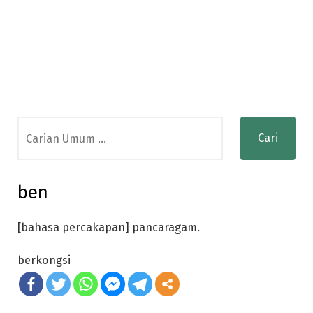
Search
for:
ben
[bahasa percakapan] pancaragam.
berkongsi