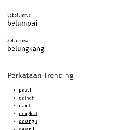
Post
Previous
Sebelumnya
belumpai
post:
navigation
Next
Seterusnya
belungkang
post:
Perkataan Trending