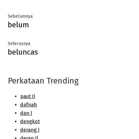
Post
Previous
Sebelumnya
belum
post:
navigation
Next
Seterusnya
beluncas
post:
Perkataan Trending