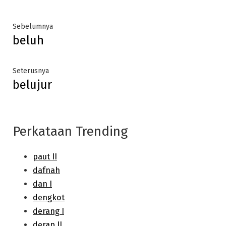
Post
Previous
Sebelumnya
beluh
post:
navigation
Next
Seterusnya
belujur
post:
Perkataan Trending