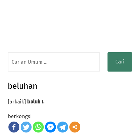
Search
for:
beluhan
[arkaik]
baluh I.
berkongsi