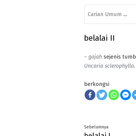
Search
for:
belalai II
~ gajah
sejenis tumb
Uncaria sclerophylla.
berkongsi
Post
Previous
Sebelumnya
belalai I
post: