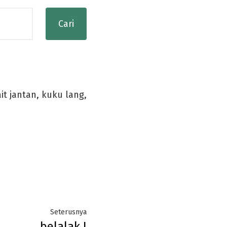
it jantan, kuku lang,
Next
Seterusnya
belalak I
post: