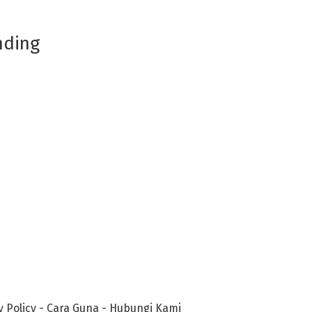
nding
y Policy
-
Cara Guna
-
Hubungi Kami