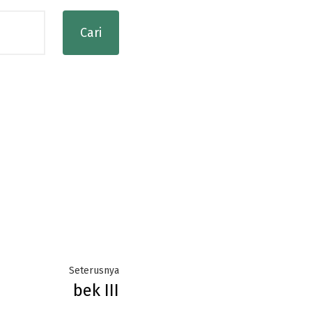
Next
Seterusnya
bek III
post: