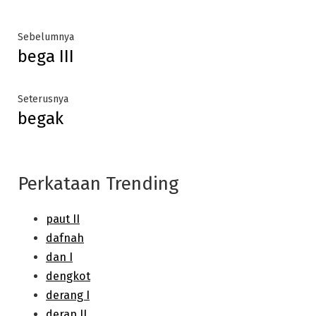
Post
Previous
Sebelumnya
bega III
post:
navigation
Next
Seterusnya
begak
post:
Perkataan Trending