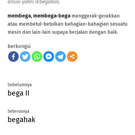
dituai yakni dibegakan;
membega, membega-bega
menggerak-gerakkan
atau membetul-betulkan bahagian-bahagian sesuatu
mesin dan lain-lain supaya berjalan dengan baik.
berkongsi
Post
Previous
Sebelumnya
bega II
post:
navigation
Next
Seterusnya
begahak
post: