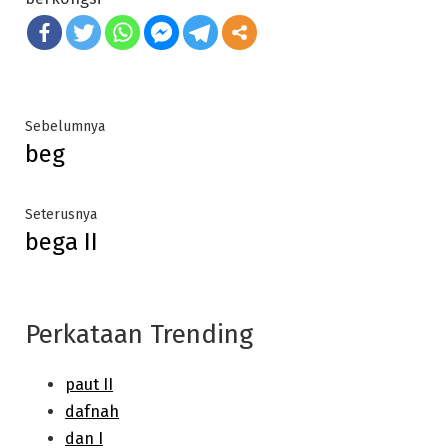
Post
Previous
Sebelumnya
beg
post:
navigation
Next
Seterusnya
bega II
post:
Perkataan Trending