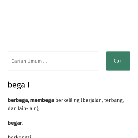
Search
for:
bega I
berbega, membega
berkeliling (berjalan, terbang,
dan lain-lain);
begar
.
berkongsi