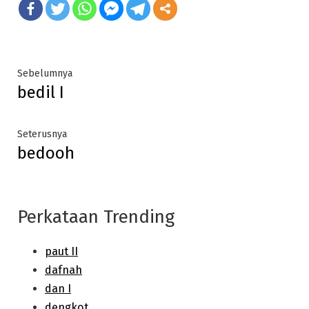
Post
Previous
Sebelumnya
bedil I
post:
navigation
Next
Seterusnya
bedooh
post:
Perkataan Trending