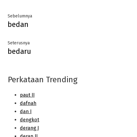
Post
Previous
Sebelumnya
bedan
post:
navigation
Next
Seterusnya
bedaru
post:
Perkataan Trending