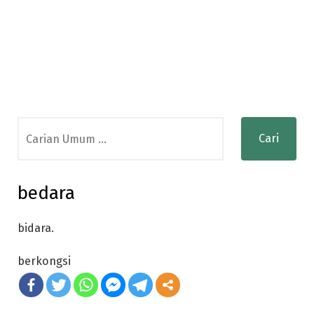
Search
for:
bedara
bidara.
berkongsi