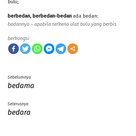
bulu;
berbedan, berbedan-bedan
ada bedan:
badannya ~ apabila terkena ulat bulu yang berbis
berkongsi
Post
Previous
Sebelumnya
bedama
post:
navigation
Next
Seterusnya
bedara
post: