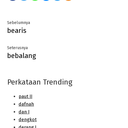
Post
Previous
Sebelumnya
bearis
post:
navigation
Next
Seterusnya
bebalang
post:
Perkataan Trending