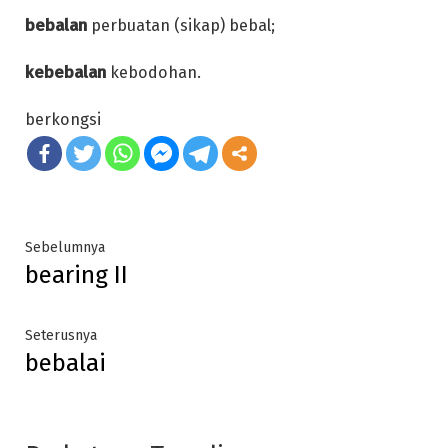
bebalan
perbuatan (sikap) bebal;
kebebalan
kebodohan.
berkongsi
Post
Previous
Sebelumnya
bearing II
post:
navigation
Next
Seterusnya
bebalai
post: