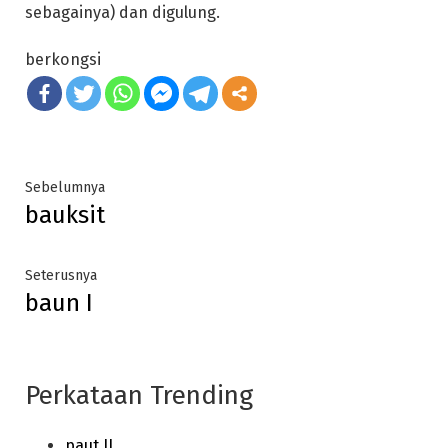
sebagainya) dan digulung.
berkongsi
Post
Previous
Sebelumnya
bauksit
post:
navigation
Next
Seterusnya
baun I
post:
Perkataan Trending