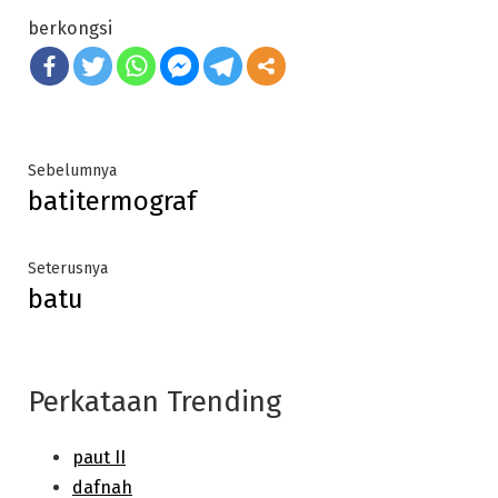
berkongsi
Post
Previous
Sebelumnya
batitermograf
post:
navigation
Next
Seterusnya
batu
post:
Perkataan Trending