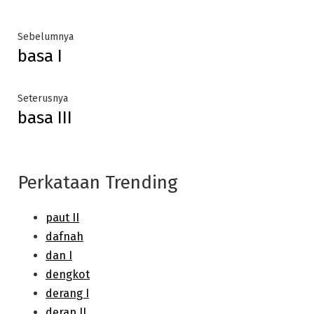
Post
Previous
Sebelumnya
basa I
post:
navigation
Next
Seterusnya
basa III
post:
Perkataan Trending