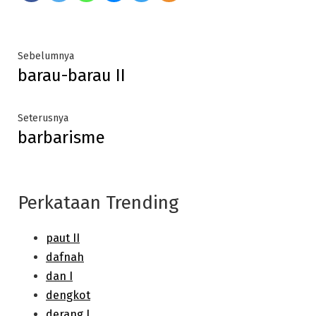
Post
Previous
Sebelumnya
barau-barau II
post:
navigation
Next
Seterusnya
barbarisme
post:
Perkataan Trending