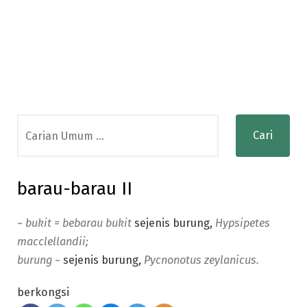
Search
for:
barau-barau II
~ bukit = bebarau bukit
sejenis burung,
Hypsipetes
macclellandii;
burung ~
sejenis burung,
Pycnonotus zeylanicus.
berkongsi