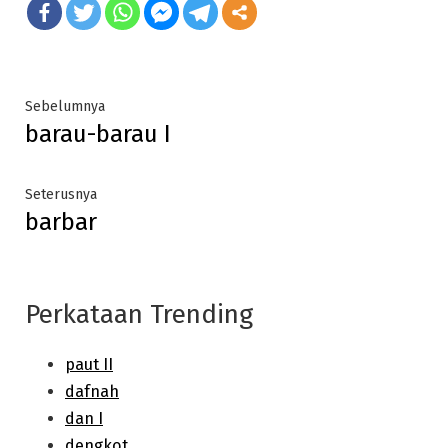
Post
Previous
Sebelumnya
barau-barau I
post:
navigation
Next
Seterusnya
barbar
post:
Perkataan Trending