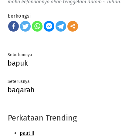
maka kefanaannya akan tenggelam dalam ~ Tuhan.
berkongsi
Post
Previous
Sebelumnya
bapuk
post:
navigation
Next
Seterusnya
baqarah
post:
Perkataan Trending