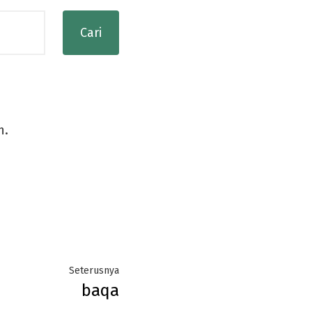
n.
Next
Seterusnya
baqa
post: