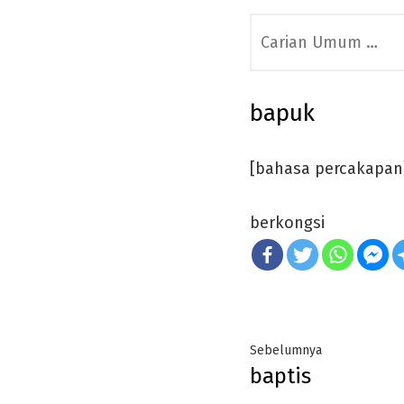
Search
for:
bapuk
[bahasa percakapan]
berkongsi
Post
Previous
Sebelumnya
baptis
navigation
post: