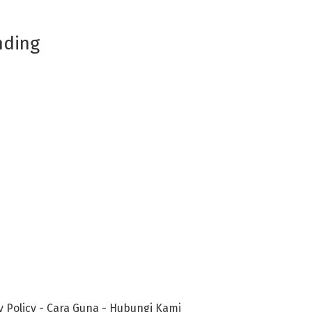
nding
y Policy
-
Cara Guna
-
Hubungi Kami