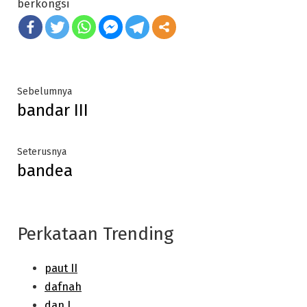
berkongsi
Post
Previous
Sebelumnya
bandar III
post:
navigation
Next
Seterusnya
bandea
post:
Perkataan Trending